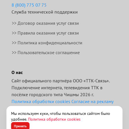
8 (800) 775 07 75
Служба технической поддержки
>>
Договор оказания услуг связи
>>
Правила оказания услуг связи
>> Политика конфиденциальности
>> Пользовательское соглашение
О нас
Сайт официального партнёра ООО «ТТК-Связь».
Подключение интернета, телевидения ТТК в
посёлке городского типа Чишмы 2026 г.
Политика обработки cookies
Согласие на рекламу
Отписаться от получения информационных
Мы используем куки, чтобы пользоваться сайтом было
рассылок от данного ресурса можно на
странице
.
удобнее.
Политика обработки cookies
>> ТТК для бизнеса
Принять