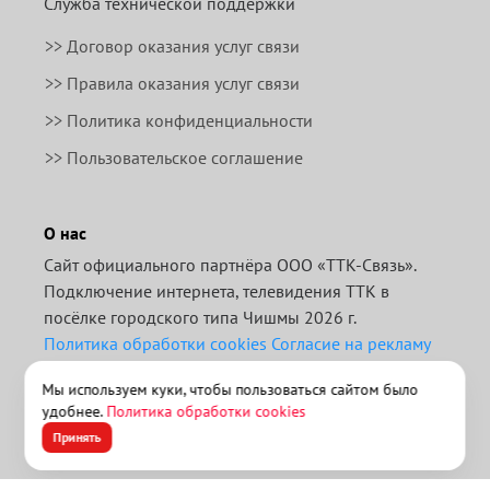
Служба технической поддержки
>>
Договор оказания услуг связи
>>
Правила оказания услуг связи
>> Политика конфиденциальности
>> Пользовательское соглашение
О нас
Сайт официального партнёра ООО «ТТК-Связь».
Подключение интернета, телевидения ТТК в
посёлке городского типа Чишмы 2026 г.
Политика обработки cookies
Согласие на рекламу
Отписаться от получения информационных
Мы используем куки, чтобы пользоваться сайтом было
рассылок от данного ресурса можно на
странице
.
удобнее.
Политика обработки cookies
>> ТТК для бизнеса
Принять